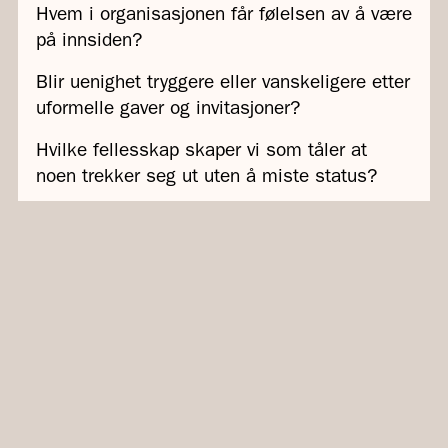
Hvem i organisasjonen får følelsen av å være
på innsiden?
Blir uenighet tryggere eller vanskeligere etter
uformelle gaver og invitasjoner?
Hvilke fellesskap skaper vi som tåler at
noen trekker seg ut uten å miste status?
Forførelsens kunst ligger sjelden i det
spektakulære. Den ligger i kombinasjonen
av små gaver, knapphet, bekreftelse og
menneskers ønske om å høre til og bety
noe. I adgang som gir identitet. I fellesskap
som gir status.
Saken rundt Epstein minner oss om hvor
kraftfull denne kombinasjonen kan være.
Ikke fordi mennesker er svake, men fordi vi