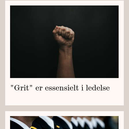
"Grit" er essensielt i ledelse