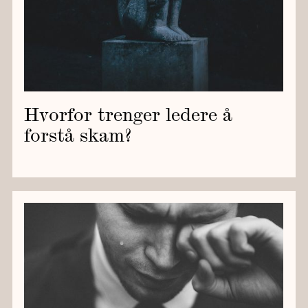
Hvorfor trenger ledere å
forstå skam?